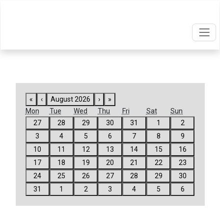
«
‹
August 2026
›
»
Mon
Tue
Wed
Thu
Fri
Sat
Sun
27
28
29
30
31
1
2
3
4
5
6
7
8
9
10
11
12
13
14
15
16
17
18
19
20
21
22
23
24
25
26
27
28
29
30
31
1
2
3
4
5
6